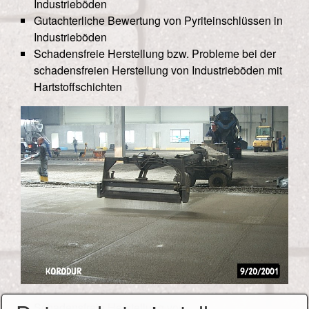
Industrieböden
Gutachterliche Bewertung von Pyriteinschlüssen in
Industrieböden
Schadensfreie Herstellung bzw. Probleme bei der
schadensfreien Herstellung von Industrieböden mit
Hartstoffschichten
Schadensfreie Herstellung von